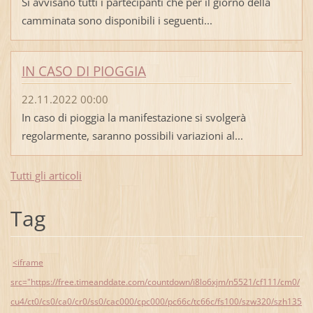
Si avvisano tutti i partecipanti che per il giorno della
camminata sono disponibili i seguenti...
IN CASO DI PIOGGIA
22.11.2022 00:00
In caso di pioggia la manifestazione si svolgerà
regolarmente, saranno possibili variazioni al...
Tutti gli articoli
Tag
<iframe
src="https://free.timeanddate.com/countdown/i8lo6xjm/n5521/cf111/cm0/
cu4/ct0/cs0/ca0/cr0/ss0/cac000/cpc000/pc66c/tc66c/fs100/szw320/szh135