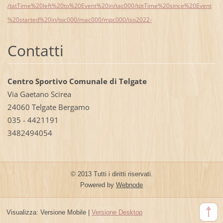
/tatTime%20left%20to%20Event%20in/tac000/tptTime%20since%20Event
%20started%20in/tpc000/mac000/mpc000/iso2022-
Contatti
Centro Sportivo Comunale di Telgate
Via Gaetano Scirea
24060 Telgate Bergamo
035 - 4421191
3482494054
© 2013 Tutti i diritti riservati.
Powered by
Webnode
Visualizza:
Versione Mobile
|
Versione Desktop