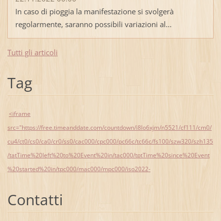
In caso di pioggia la manifestazione si svolgerà
regolarmente, saranno possibili variazioni al...
Tutti gli articoli
Tag
<iframe
src="https://free.timeanddate.com/countdown/i8lo6xjm/n5521/cf111/cm0/
cu4/ct0/cs0/ca0/cr0/ss0/cac000/cpc000/pc66c/tc66c/fs100/szw320/szh135
/tatTime%20left%20to%20Event%20in/tac000/tptTime%20since%20Event
%20started%20in/tpc000/mac000/mpc000/iso2022-
Contatti