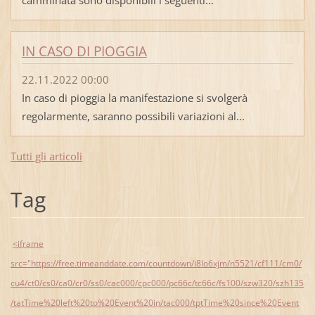
IN CASO DI PIOGGIA
22.11.2022 00:00
In caso di pioggia la manifestazione si svolgerà
regolarmente, saranno possibili variazioni al...
Tutti gli articoli
Tag
<iframe
src="https://free.timeanddate.com/countdown/i8lo6xjm/n5521/cf111/cm0/
cu4/ct0/cs0/ca0/cr0/ss0/cac000/cpc000/pc66c/tc66c/fs100/szw320/szh135
/tatTime%20left%20to%20Event%20in/tac000/tptTime%20since%20Event