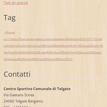
Tutti gli articoli
Tag
<iframe
src="https://free.timeanddate.com/countdown/i8lo6xjm/n5521/cf111/cm0/
cu4/ct0/cs0/ca0/cr0/ss0/cac000/cpc000/pc66c/tc66c/fs100/szw320/szh135
/tatTime%20left%20to%20Event%20in/tac000/tptTime%20since%20Event
%20started%20in/tpc000/mac000/mpc000/iso2022-
Contatti
Centro Sportivo Comunale di Telgate
Via Gaetano Scirea
24060 Telgate Bergamo